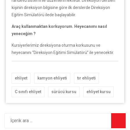
randevu sistemi ile düzenlenmektedir. Direksiyon dersleri
kişinin direksiyon bilgisine göre ilk derslerde Direksiyon
Eğitim Simülatörü ilede başlayabilir.
Araç kullanmaktan korkuyorum. Heyecanımı nasıl
yeneceğim ?
Kursiyerlerimiz direksiyona oturma korkusunu ve
heyecanını “Direksiyon Eğitimi Simülatörü” ile yenecektir.
ehliyet
kamyon ehliyeti
tır ehliyeti
C sınıfı ehliyet
sürücü kursu
ehliyet kursu