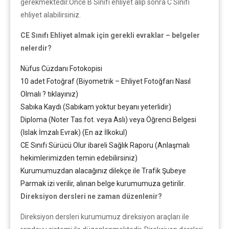
gerekmektedir.Önce B Sınıfı ehliyet alıp sonra C Sınıfı
ehliyet alabilirsiniz.
CE Sınıfı Ehliyet almak için gerekli evraklar – belgeler
nelerdir?
Nüfus Cüzdanı Fotokopisi
10 adet Fotoğraf (Biyometrik – Ehliyet Fotoğfarı Nasıl
Olmalı ? tıklayınız)
Sabıka Kaydı (Sabıkam yoktur beyanı yeterlidir)
Diploma (Noter Tas.fot. veya Aslı) veya Öğrenci Belgesi
(Islak İmzalı Evrak) (En az İlkokul)
CE Sınıfı Sürücü Olur ibareli Sağlık Raporu (Anlaşmalı
hekimlerimizden temin edebilirsiniz)
Kurumumuzdan alacağınız dilekçe ile Trafik Şubeye
Parmak izi verilir, alınan belge kurumumuza getirilir.
Direksiyon dersleri ne zaman düzenlenir?
Direksiyon dersleri kurumumuz direksiyon araçları ile