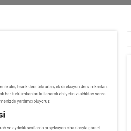
venle alın, teorik ders tekrarları, ek direksiyon ders imkanları,
cak her türlü imkanları kullanarak ehliyetinizi aldıktan sonra
lmenizde yardımcı oluyoruz
si
rah ve aydınlık sınıflarda projeksiyon cihazlarıyla görsel