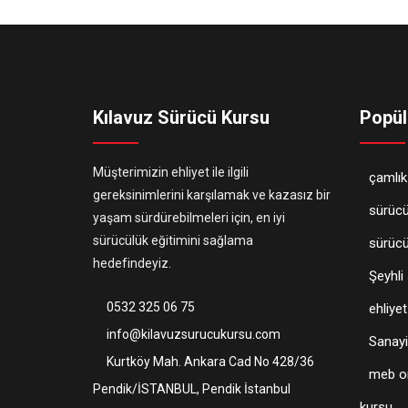
Kılavuz Sürücü Kursu
Popül
Müşterimizin ehliyet ile ilgili
çamlık
gereksinimlerini karşılamak ve kazasız bir
sürücü
yaşam sürdürebilmeleri için, en iyi
sürücülük eğitimini sağlama
sürüc
hedefindeyiz.
Şeyhli
0532 325 06 75
ehliyet 
info@kilavuzsurucukursu.com
Sanayi
Kurtköy Mah. Ankara Cad No 428/36
meb on
Pendik/İSTANBUL, Pendik İstanbul
kursu