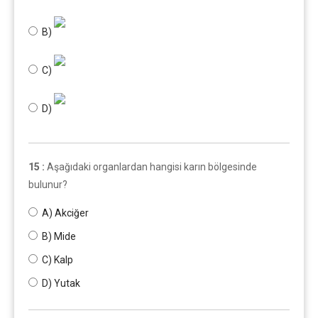
B)
C)
D)
15 :
Aşağıdaki organlardan hangisi karın bölgesinde
bulunur?
A) Akciğer
B) Mide
C) Kalp
D) Yutak